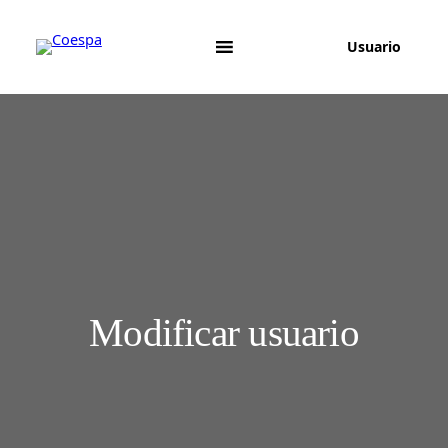
Saltar
al
Usuario
contenido
Modificar usuario